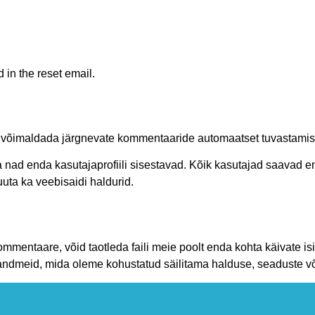
 in the reset email.
t võimaldada järgnevate kommentaaride automaatset tuvastamist
a nad enda kasutajaprofiili sisestavad. Kõik kasutajad saavad en
uta ka veebisaidi haldurid.
kommentaare, võid taotleda faili meie poolt enda kohta käivate i
ndmeid, mida oleme kohustatud säilitama halduse, seaduste või 