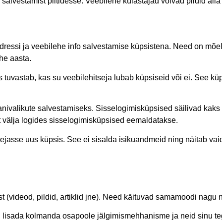
salvestamist piltidesse. Veebilehe külastajad võivad pildid alla
iaadressi ja veebilehe info salvestamise küpsistena. Need on 
he aasta.
 tuvastab, kas su veebilehitseja lubab küpsiseid või ei. See kü
aanivalikute salvestamiseks. Sisselogimisküpsised säilivad kaks
 välja logides sisselogimisküpsised eemaldatakse.
sejasse uus küpsis. See ei sisalda isikuandmeid ning näitab vai
test (videod, pildid, artiklid jne). Need käituvad samamoodi nagu
d, lisada kolmanda osapoole jälgimismehhanisme ja neid sinu te