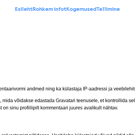
Esileht
Rohkem infot
Kogemused
Tellimine
taarivormi andmed ning ka külastaja IP-aadressi ja veebilehit
 mida võidakse edastada Gravatari teenusele, et kontrollida sel
on sinu profiilipilt kommentaari juures avalikult nähtav.