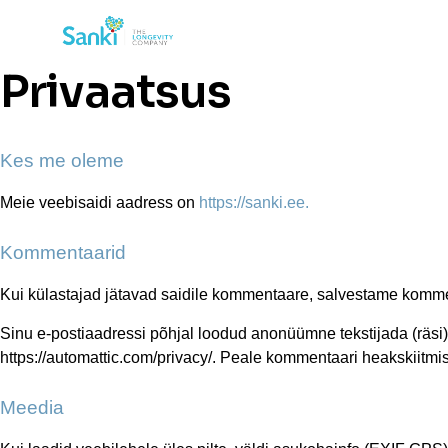
Privaatsus
Kes me oleme
Meie veebisaidi aadress on
https://sanki.ee.
Kommentaarid
Kui külastajad jätavad saidile kommentaare, salvestame kommen
Sinu e-postiaadressi põhjal loodud anonüümne tekstijada (räsi),
https://automattic.com/privacy/. Peale kommentaari heakskiitmist 
Meedia