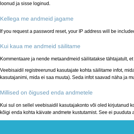
loonud ja sisse loginud.
Kellega me andmeid jagame
If you request a password reset, your IP address will be included
Kui kaua me andmeid säilitame
Kommentaare ja nende metaandmeid säilitatakse tähtajatult, e
Veebisaidil registreerunud kasutajate kohta säilitame infot, mid
kasutajanimi, mida ei saa muuta). Seda infot saavad näha ja mu
Millised on õigused enda andmetele
Kui sul on sellel veebisaidil kasutajakonto või oled kirjutanud 
kõigi enda kohta käivate andmete kustutamist. See ei puuduta a