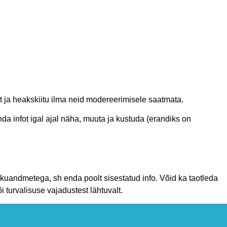
 ja heakskiitu ilma neid modereerimisele saatmata.
da infot igal ajal näha, muuta ja kustuda (erandiks on
sikuandmetega, sh enda poolt sisestatud info. Võid ka taotleda
turvalisuse vajadustest lähtuvalt.