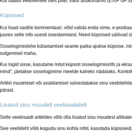
Kui laadid veebilehele üles pilte, väldi asukohainfo (EXIF GPS) 
Küpsised
Kui lisad saidile kommentaari, võid valida enda nime, e-post
juures selle info uuesti sisestamisest. Need küpsised säilivad ü
Sisselogimislehe külastamisel seame paika ajutise küpsise, mis
sulgemisel maha.
Kui logid sisse, kasutame mitut küpsist sisselogimisinfo ja ekr
mind”, jäetakse sisselogimine meelde kaheks nädalaks. Kontolt
Artikli muutmisel või avaldamisel salvestatakse sinu veebilehit
pärast.
Lisatud sisu muudelt veebisaitidelt
Selle veebisaidi artiklites võib olla lisatud sisu muudest allika
See veebileht võib koguda sinu kohta infot, kasutada küpsisei