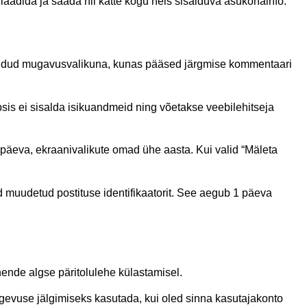
 laadida ja saada nii kätte kogu neis sisalduva asukohainfo.
mõeldud mugavusvalikuna, kunas pääsed järgmise kommentaari
psis ei sisalda isikuandmeid ning võetakse veebilehitseja
 päeva, ekraanivalikute omad ühe aasta. Kui valid “Mäleta
d muudetud postituse identifikaatorit. See aegub 1 päeva
 nende algse päritolulehe külastamisel.
gevuse jälgimiseks kasutada, kui oled sinna kasutajakonto